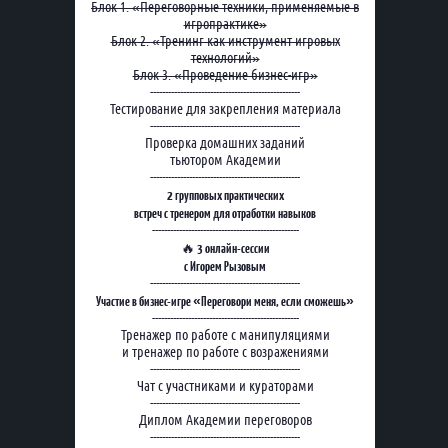
Блок 1. «Переговорные техники, применяемые в
игропрактике»
Блок 2. «Тренинг как инструмент игровых
технологий»
Блок 3. «Проведение бизнес-игр»
--------------------------------------------------
Тестирование для закрепления материала
--------------------------------------------------
Проверка домашних заданий
тьютором Академии
--------------------------------------------------
2 групповых практических
встреч с тренером для отработки навыков
-------------------------------------------------
3 онлайн-сессии
🔥
с Игорем Рызовым
--------------------------------------------------
Участие в бизнес-игре «Переговори меня, если сможешь»
-------------------------------------------------
Тренажер по работе с манипуляциями
и тренажер по работе с возражениями
--------------------------------------------------
Чат с участниками и кураторами
--------------------------------------------------
Диплом Академии переговоров
--------------------------------------------------