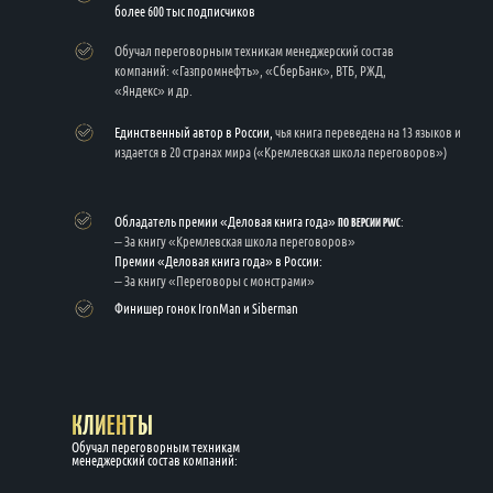
более 600 тыс подписчиков
Обучал переговорным техникам менеджерский состав
компаний: «Газпромнефть», «СберБанк», ВТБ, РЖД,
«Яндекс» и др.
Единственный автор в России,
чья книга переведена на 13 языков и
издается в 20 странах мира («Кремлевская школа переговоров»)
ПО ВЕРСИИ PWC
Обладатель премии «Деловая книга года»
:
– За книгу «Кремлевская школа переговоров»
Премии «Деловая книга года» в России:
– За книгу «Переговоры с монстрами»
Финишер гонок IronMan и Siberman
КЛИЕНТЫ
Обучал переговорным техникам
менеджерский состав компаний: