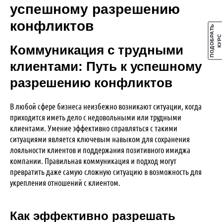
успешному разрешению
конфликтов
П
О
Д
О
Б
А
Т
Ь
К
У
Р
Р
С
Коммуникация с трудными
клиентами: Путь к успешному
разрешению конфликтов
В любой сфере бизнеса неизбежно возникают ситуации, когда
приходится иметь дело с недовольными или трудными
клиентами. Умение эффективно справляться с такими
ситуациями является ключевым навыком для сохранения
лояльности клиентов и поддержания позитивного имиджа
компании. Правильная коммуникация и подход могут
превратить даже самую сложную ситуацию в возможность для
укрепления отношений с клиентом.
Как эффективно разрешать