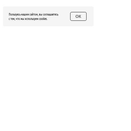
Пользуясь нашим сайтом, вы соглашаетесь
ОК
с тем, что мы используем cookies.
ОНЛАЙН-ОБУЧЕНИЕ
РАСПИСАНИЕ
НОВОСТИ
ТРЕНЕРЫ ЦЕНТРА
КОРПОРАТИВНЫЕ ТРЕНИНГИ
ОТЗЫВЫ
ВИДЕО
КОНТАКТЫ
FAQ
прямо сейчас
и получите
НАЧНИТЕ
в подарок брошюру
переговорным техникам
ОБУЧЕНИЕ
«ПРАВИЛА
ПЕРЕГОВОРОВ»