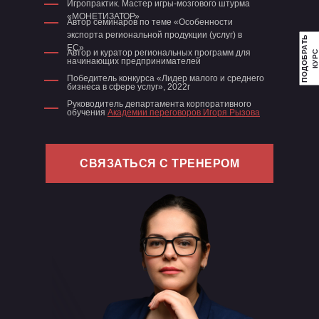
—
Игропрактик. Мастер игры-мозгового штурма
«МОНЕТИЗАТОР»
—
Автор семинаров по теме «Особенности
экспорта региональной продукции (услуг) в
П
О
Д
О
Б
А
Т
Ь
К
У
Р
—
ЕС»
Автор и куратор региональных программ для
Р
С
начинающих предпринимателей
—
Победитель конкурса «Лидер малого и среднего
бизнеса в сфере услуг», 2022г
—
Руководитель департамента корпоративного
обучения
Академии переговоров Игоря Рызова
СВЯЗАТЬСЯ С ТРЕНЕРОМ