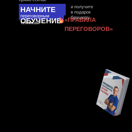
и получите
НАЧНИТЕ
в подарок
переговорным
брошюру
«ПРАВИЛА
ОБУЧЕНИЕ
техникам
ПЕРЕГОВОРОВ»