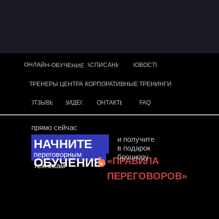
ОНЛАЙН-ОБУЧЕНИЕ
РАСПИСАНИЕ
НОВОСТИ
ТРЕНЕРЫ ЦЕНТРА
КОРПОРАТИВНЫЕ ТРЕНИНГИ
ОТЗЫВЫ
ВИДЕО
КОНТАКТЫ
FAQ
прямо сейчас
и получите
НАЧНИТЕ
в подарок
переговорным
брошюру
ОБУЧЕНИЕ
«ПРАВИЛА
техникам
ПЕРЕГОВОРОВ»