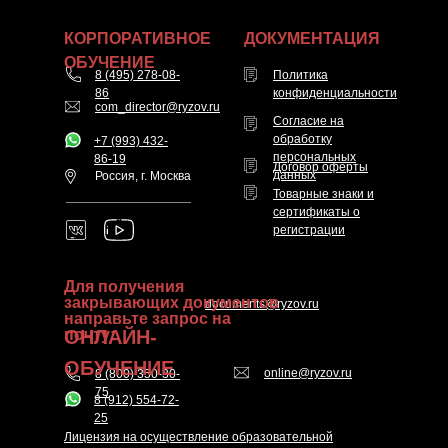
КОРПОРАТИВНОЕ
ДОКУМЕНТАЦИЯ
ОБУЧЕНИЕ
8 (495) 278-08-
Политика
86
конфиденциальности
com_director@ryzov.ru
Согласие на
обработку
+7 (993) 432-
персональных
86-19
Договор оферты
данных
Россия, г. Москва
Товарные знаки и
сертификаты о
регистрации
Для получения
закрывающих документов
documents@ryzov.ru
направьте запрос на
ОНЛАЙН-
почту:
ОБУЧЕНИЕ
online@ryzov.ru
8 (800) 350-30-
75
8 (912) 554-72-
25
Лицензия на осуществление образовательной