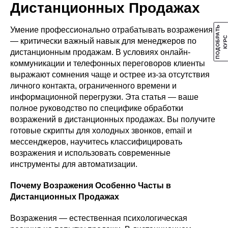
Дистанционных Продажах
П
О
Д
О
Б
А
Т
Ь
К
У
Р
Умение профессионально отрабатывать возражения
Р
С
— критически важный навык для менеджеров по
дистанционным продажам. В условиях онлайн-
коммуникации и телефонных переговоров клиенты
выражают сомнения чаще и острее из-за отсутствия
личного контакта, ограниченного времени и
информационной перегрузки. Эта статья — ваше
полное руководство по специфике обработки
возражений в дистанционных продажах. Вы получите
готовые скрипты для холодных звонков, email и
мессенджеров, научитесь классифицировать
возражения и использовать современные
инструменты для автоматизации.
Почему Возражения Особенно Часты в
Дистанционных Продажах
Возражения — естественная психологическая