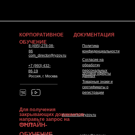
КОРПОРАТИВНОЕ
ДОКУМЕНТАЦИЯ
ОБУЧЕНИЕ
8 (495) 278-08-
Политика
86
конфиденциальности
com_director@ryzov.ru
Согласие на
обработку
+7 (993) 432-
персональных
86-19
Договор оферты
данных
Россия, г. Москва
Товарные знаки и
сертификаты о
регистрации
Для получения
закрывающих документов
documents@ryzov.ru
направьте запрос на
ОНЛАЙН-
почту:
ОБУЧЕНИЕ