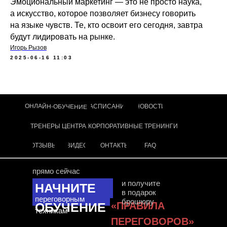
Эмоциональный маркетинг — это не просто наука,
а искусство, которое позволяет бизнесу говорить
на языке чувств. Те, кто освоит его сегодня, завтра
будут лидировать на рынке.
Игорь Рызов
2025-06-16 11:03
ОНЛАЙН-ОБУЧЕНИЕ
РАСПИСАНИЕ
НОВОСТИ
ТРЕНЕРЫ ЦЕНТРА
КОРПОРАТИВНЫЕ ТРЕНИНГИ
ОТЗЫВЫ
ВИДЕО
КОНТАКТЫ
FAQ
прямо сейчас
и получите
НАЧНИТЕ
в подарок
переговорным
брошюру
ОБУЧЕНИЕ
«ПРАВИЛА
техникам
ПЕРЕГОВОРОВ»