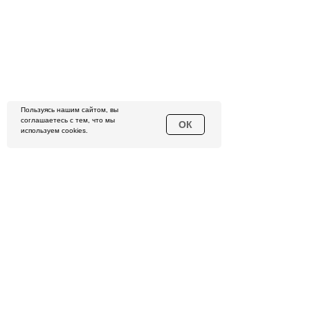
Пользуясь нашим сайтом, вы
соглашаетесь с тем, что мы
ОК
используем cookies.
ОНЛАЙН-ОБУЧЕНИЕ
РАСПИСАНИЕ
НОВОСТИ
ТРЕНЕРЫ ЦЕНТРА
КОРПОРАТИВНЫЕ ТРЕНИНГИ
ОТЗЫВЫ
ВИДЕО
КОНТАКТЫ
FAQ
прямо сейчас
и получите
НАЧНИТЕ
в подарок