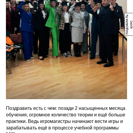
П
О
Д
О
Б
А
Т
Ь
К
У
Р
Р
С
Поздравить есть с чем: позади 2 насыщенных месяца
обучения, огромное количество теории и ещё больше
практики. Ведь игромагистры начинают вести игры и
зарабатывать ещё в процессе учебной программы