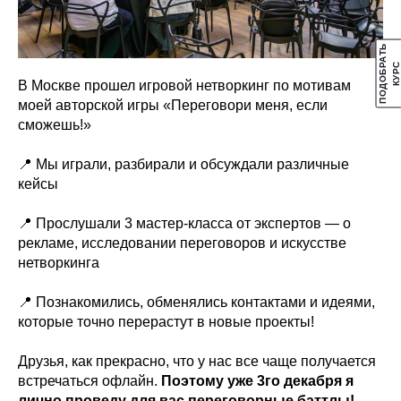
П
О
Д
О
Б
А
Т
Ь
К
У
Р
Р
С
В Москве прошел игровой нетворкинг по мотивам
моей авторской игры «Переговори меня, если
сможешь!»
📍 Мы играли, разбирали и обсуждали различные
кейсы
📍 Прослушали 3 мастер-класса от экспертов — о
рекламе, исследовании переговоров и искусстве
нетворкинга
📍 Познакомились, обменялись контактами и идеями,
которые точно перерастут в новые проекты!
Друзья, как прекрасно, что у нас все чаще получается
встречаться офлайн.
Поэтому уже 3го декабря я
лично проведу для вас переговорные баттлы!