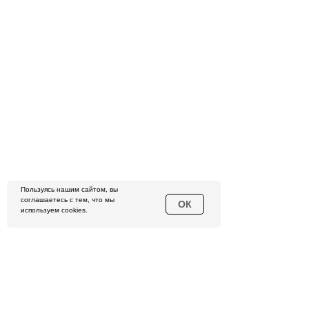
Пользуясь нашим сайтом, вы
соглашаетесь с тем, что мы
ОК
используем cookies.
ОНЛАЙН-ОБУЧЕНИЕ
РАСПИСАНИЕ
НОВОСТИ
ТРЕНЕРЫ ЦЕНТРА
КОРПОРАТИВНЫЕ ТРЕНИНГИ