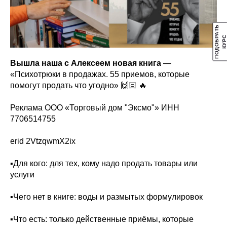
П
О
Д
О
Б
А
Т
Ь
К
У
Р
Р
С
Вышла наша с Алексеем новая книга
—
«Психотрюки в продажах. 55 приемов, которые
помогут продать что угодно» 🙌🏻 🔥
Реклама ООО «Торговый дом "Эксмо"» ИНН
7706514755
erid 2VtzqwmX2ix
▪️Для кого: для тех, кому надо продать товары или
услуги
▪️Чего нет в книге: воды и размытых формулировок
▪️Что есть: только действенные приёмы, которые