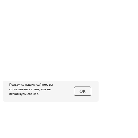
Пользуясь нашим сайтом, вы
соглашаетесь с тем, что мы
ОК
используем cookies.
ОНЛАЙН-ОБУЧЕНИЕ
РАСПИСАНИЕ
НОВОСТИ
ТРЕНЕРЫ ЦЕНТРА
КОРПОРАТИВНЫЕ ТРЕНИНГИ